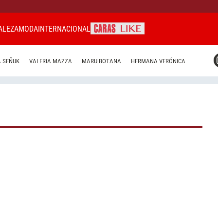
ALEZA
MODA
INTERNACIONAL
CARAS MIAMI
 SEÑUK
VALERIA MAZZA
MARU BOTANA
HERMANA VERÓNICA
CARAS BRASIL
CARAS URUGUAY