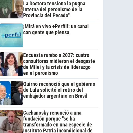
La Doctora tensiona la pugna
interna del peronismo de la
Provincia del Pecado"
¡Mirá en vivo +Perfil!: un canal
con gente que piensa
Encuesta rumbo a 2027: cuatro
consultoras midieron el desgaste
de Milei y la crisis de liderazgo
en el peronismo
Quirno reconoció que el gobierno
de Lula solicitó el retiro del
embajador argentino en Brasil
Cachanosky renunció a una
fundación porque "se ha
transformado en una especie de
Instituto Patria incondicional de