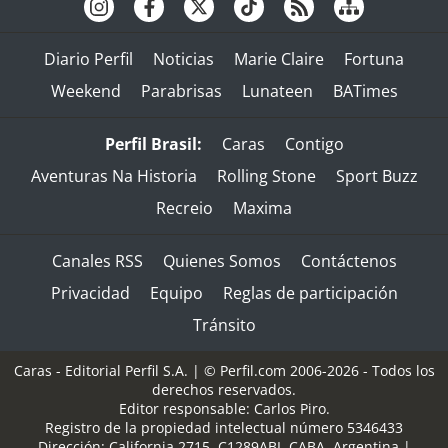
Diario Perfil
Noticias
Marie Claire
Fortuna
Weekend
Parabrisas
Lunateen
BATimes
Perfil Brasil:
Caras
Contigo
Aventuras Na Historia
Rolling Stone
Sport Buzz
Recreio
Maxima
Canales RSS
Quienes Somos
Contáctenos
Privacidad
Equipo
Reglas de participación
Tránsito
Caras - Editorial Perfil S.A.
| © Perfil.com 2006-2026 - Todos los
derechos reservados.
Editor responsable: Carlos Piro.
Registro de la propiedad intelectual número 5346433
Dirección:
California 2715
,
C1289ABI
,
CABA, Argentina
|