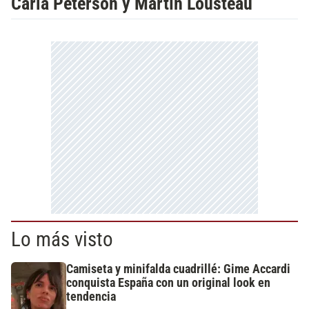
Carla Peterson y Martín Lousteau
Lo más visto
Camiseta y minifalda cuadrillé: Gime Accardi
conquista España con un original look en
tendencia