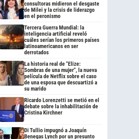
consultoras midieron el desgaste
de Milei y la crisis de liderazgo
en el peronismo
Tercera Guerra Mundial: la
inteligencia artificial reveló
cuáles serían los primeros países
latinoamericanos en ser
derrotados
La historia real de "Elize:
Sombras de una mujer", la nueva
película de Netflix sobre el caso
de una esposa que descuartizó a
su marido
Ricardo Lorenzetti se metió en el
debate sobre la inhabilitación de
Cristina Kirchner
Di Tullio impugnó a Joaquín
Benegas Lynch por un presunto