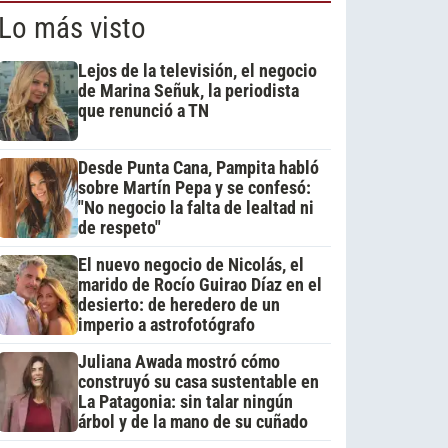
Lo más visto
Lejos de la televisión, el negocio
de Marina Señuk, la periodista
que renunció a TN
Desde Punta Cana, Pampita habló
sobre Martín Pepa y se confesó:
"No negocio la falta de lealtad ni
de respeto"
El nuevo negocio de Nicolás, el
marido de Rocío Guirao Díaz en el
desierto: de heredero de un
imperio a astrofotógrafo
Juliana Awada mostró cómo
construyó su casa sustentable en
La Patagonia: sin talar ningún
árbol y de la mano de su cuñado