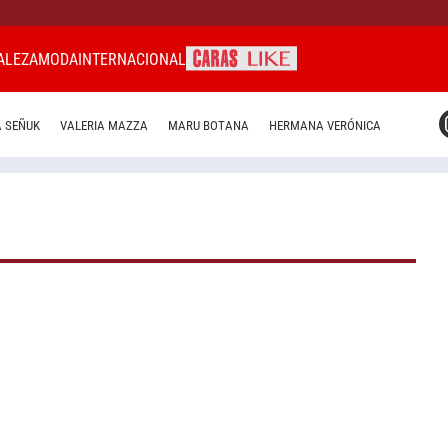
ALEZA
MODA
INTERNACIONAL
CARAS MIAMI
 SEÑUK
VALERIA MAZZA
MARU BOTANA
HERMANA VERÓNICA
CARAS BRASIL
CARAS URUGUAY