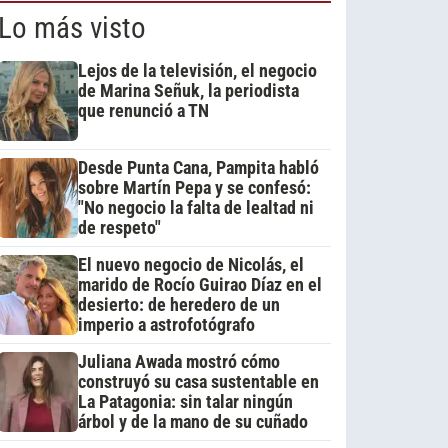
Lo más visto
Lejos de la televisión, el negocio
de Marina Señuk, la periodista
que renunció a TN
Desde Punta Cana, Pampita habló
sobre Martín Pepa y se confesó:
"No negocio la falta de lealtad ni
de respeto"
El nuevo negocio de Nicolás, el
marido de Rocío Guirao Díaz en el
desierto: de heredero de un
imperio a astrofotógrafo
Juliana Awada mostró cómo
construyó su casa sustentable en
La Patagonia: sin talar ningún
árbol y de la mano de su cuñado