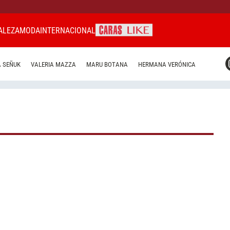
ALEZA
MODA
INTERNACIONAL
CARAS MIAMI
 SEÑUK
VALERIA MAZZA
MARU BOTANA
HERMANA VERÓNICA
CARAS BRASIL
CARAS URUGUAY