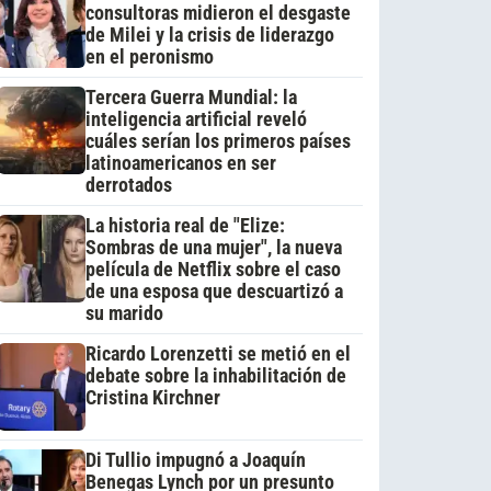
consultoras midieron el desgaste
de Milei y la crisis de liderazgo
en el peronismo
Tercera Guerra Mundial: la
inteligencia artificial reveló
cuáles serían los primeros países
latinoamericanos en ser
derrotados
La historia real de "Elize:
Sombras de una mujer", la nueva
película de Netflix sobre el caso
de una esposa que descuartizó a
su marido
Ricardo Lorenzetti se metió en el
debate sobre la inhabilitación de
Cristina Kirchner
Di Tullio impugnó a Joaquín
Benegas Lynch por un presunto