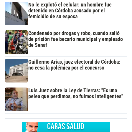
No le explotó el celular: un hombre fue
detenido en Córdoba acusado por el
femicidio de su esposa
Condenado por drogas y robo, cuando salió
de prisión fue becario municipal y empleado
de Senaf
Guillermo Arias, juez electoral de Córdoba:
no cesa la polémica por el concurso
Luis Juez sobre la Ley de Tierras: "Es una
pelea que perdimos, no fuimos inteligentes"