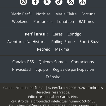
Diario Perfil
Noticias
Marie Claire
Fortuna
Weekend
Parabrisas
Lunateen
BATimes
Perfil Brasil:
Caras
Contigo
Aventuras Na Historia
Rolling Stone
Sport Buzz
Recreio
Maxima
Canales RSS
Quienes Somos
Contáctenos
Privacidad
Equipo
Reglas de participación
Tránsito
Caras - Editorial Perfil S.A.
| © Perfil.com 2006-2026 - Todos los
derechos reservados.
Editor responsable: Carlos Piro.
Registro de la propiedad intelectual número 5346433
Dirección:
California 2715
,
C1289ABI
,
CABA, Argentina
|