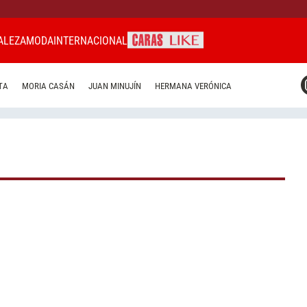
ALEZA
MODA
INTERNACIONAL
CARAS MIAMI
TA
MORIA CASÁN
JUAN MINUJÍN
HERMANA VERÓNICA
CARAS BRASIL
CARAS URUGUAY