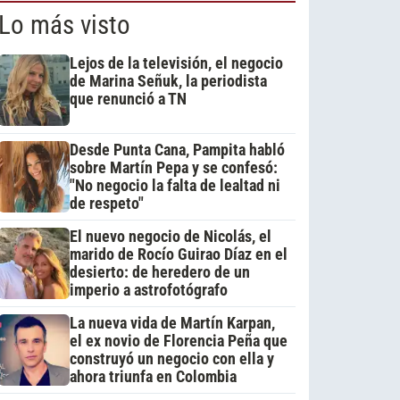
Lo más visto
Lejos de la televisión, el negocio
de Marina Señuk, la periodista
que renunció a TN
Desde Punta Cana, Pampita habló
sobre Martín Pepa y se confesó:
"No negocio la falta de lealtad ni
de respeto"
El nuevo negocio de Nicolás, el
marido de Rocío Guirao Díaz en el
desierto: de heredero de un
imperio a astrofotógrafo
La nueva vida de Martín Karpan,
el ex novio de Florencia Peña que
construyó un negocio con ella y
ahora triunfa en Colombia