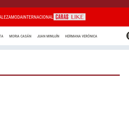
ALEZA
MODA
INTERNACIONAL
CARAS MIAMI
TA
MORIA CASÁN
JUAN MINUJÍN
HERMANA VERÓNICA
CARAS BRASIL
CARAS URUGUAY