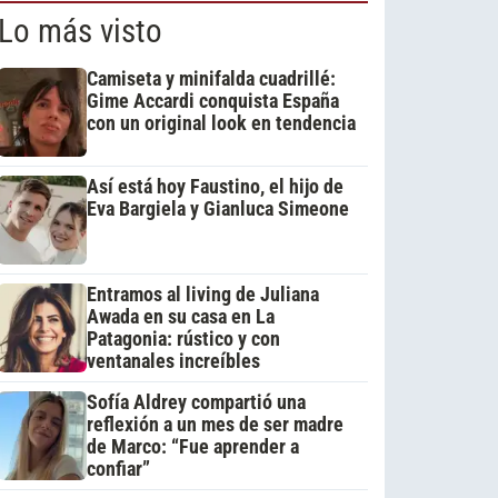
Lo más visto
Camiseta y minifalda cuadrillé:
Gime Accardi conquista España
con un original look en tendencia
Así está hoy Faustino, el hijo de
Eva Bargiela y Gianluca Simeone
Entramos al living de Juliana
Awada en su casa en La
Patagonia: rústico y con
ventanales increíbles
Sofía Aldrey compartió una
reflexión a un mes de ser madre
de Marco: “Fue aprender a
confiar”