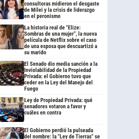
consultoras midieron el desgaste
de Milei y la crisis de liderazgo
en el peronismo
La historia real de "Elize:
Sombras de una mujer", la nueva
película de Netflix sobre el caso
de una esposa que descuartizó a
su marido
El Senado dio media sanción a la
Inviolabilidad de la Propiedad
Privada: el Gobierno tuvo que
ceder en la Ley del Manejo del
Fuego
Ley de Propiedad Privada: qué
senadores votaron a favor y
cuáles en contra
El Gobierno perdió la pulseada
del nombre: la "Ley de Tierras" se