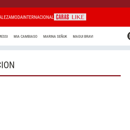
ALEZA
MODA
INTERNACIONAL
CARAS MIAMI
MESSI
MIA CAMBIASO
MARINA SEÑUK
MAGUI BRAVI
CARAS BRASIL
CARAS URUGUAY
CION