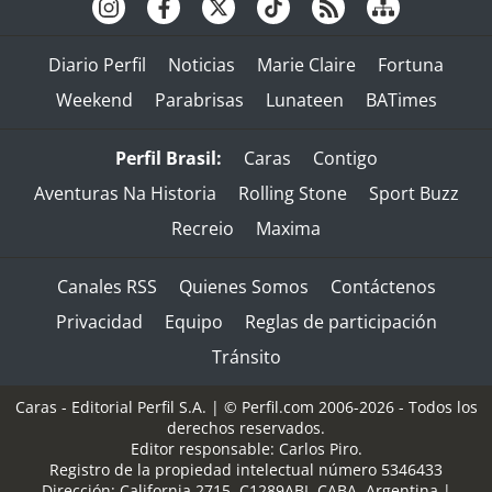
Diario Perfil
Noticias
Marie Claire
Fortuna
Weekend
Parabrisas
Lunateen
BATimes
Perfil Brasil:
Caras
Contigo
Aventuras Na Historia
Rolling Stone
Sport Buzz
Recreio
Maxima
Canales RSS
Quienes Somos
Contáctenos
Privacidad
Equipo
Reglas de participación
Tránsito
Caras - Editorial Perfil S.A.
| © Perfil.com 2006-2026 - Todos los
derechos reservados.
Editor responsable: Carlos Piro.
Registro de la propiedad intelectual número 5346433
Dirección:
California 2715
,
C1289ABI
,
CABA, Argentina
|