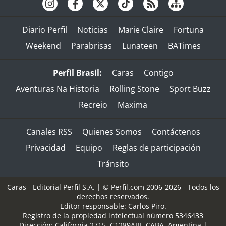
Diario Perfil
Noticias
Marie Claire
Fortuna
Weekend
Parabrisas
Lunateen
BATimes
Perfil Brasil:
Caras
Contigo
Aventuras Na Historia
Rolling Stone
Sport Buzz
Recreio
Maxima
Canales RSS
Quienes Somos
Contáctenos
Privacidad
Equipo
Reglas de participación
Tránsito
Caras - Editorial Perfil S.A.
| © Perfil.com 2006-2026 - Todos los
derechos reservados.
Editor responsable: Carlos Piro.
Registro de la propiedad intelectual número 5346433
Dirección:
California 2715
,
C1289ABI
,
CABA, Argentina
|