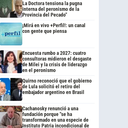
La Doctora tensiona la pugna
interna del peronismo de la
Provincia del Pecado"
¡Mirá en vivo +Perfil!: un canal
con gente que piensa
Encuesta rumbo a 2027: cuatro
consultoras midieron el desgaste
de Milei y la crisis de liderazgo
en el peronismo
Quirno reconoció que el gobierno
de Lula solicitó el retiro del
embajador argentino en Brasil
Cachanosky renunció a una
fundación porque "se ha
transformado en una especie de
Instituto Patria incondicional de