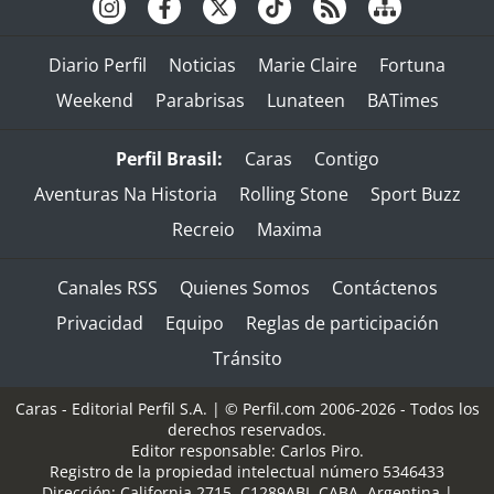
Diario Perfil
Noticias
Marie Claire
Fortuna
Weekend
Parabrisas
Lunateen
BATimes
Perfil Brasil:
Caras
Contigo
Aventuras Na Historia
Rolling Stone
Sport Buzz
Recreio
Maxima
Canales RSS
Quienes Somos
Contáctenos
Privacidad
Equipo
Reglas de participación
Tránsito
Caras - Editorial Perfil S.A.
| © Perfil.com 2006-2026 - Todos los
derechos reservados.
Editor responsable: Carlos Piro.
Registro de la propiedad intelectual número 5346433
Dirección:
California 2715
,
C1289ABI
,
CABA, Argentina
|