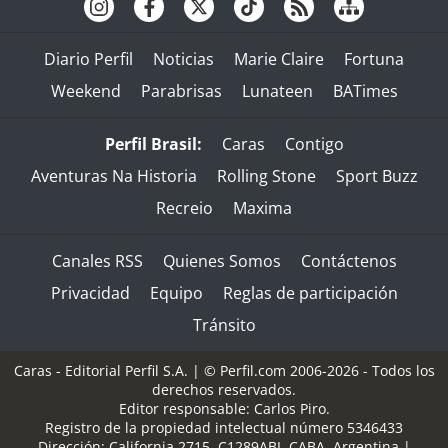
Diario Perfil
Noticias
Marie Claire
Fortuna
Weekend
Parabrisas
Lunateen
BATimes
Perfil Brasil:
Caras
Contigo
Aventuras Na Historia
Rolling Stone
Sport Buzz
Recreio
Maxima
Canales RSS
Quienes Somos
Contáctenos
Privacidad
Equipo
Reglas de participación
Tránsito
Caras - Editorial Perfil S.A.
| © Perfil.com 2006-2026 - Todos los
derechos reservados.
Editor responsable: Carlos Piro.
Registro de la propiedad intelectual número 5346433
Dirección:
California 2715
,
C1289ABI
,
CABA, Argentina
|