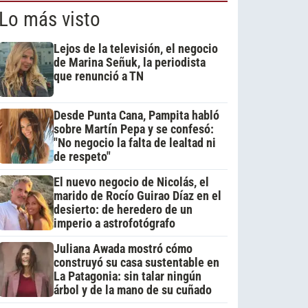
Lo más visto
Lejos de la televisión, el negocio
de Marina Señuk, la periodista
que renunció a TN
Desde Punta Cana, Pampita habló
sobre Martín Pepa y se confesó:
"No negocio la falta de lealtad ni
de respeto"
El nuevo negocio de Nicolás, el
marido de Rocío Guirao Díaz en el
desierto: de heredero de un
imperio a astrofotógrafo
Juliana Awada mostró cómo
construyó su casa sustentable en
La Patagonia: sin talar ningún
árbol y de la mano de su cuñado