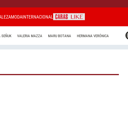
ALEZA
MODA
INTERNACIONAL
CARAS MIAMI
 SEÑUK
VALERIA MAZZA
MARU BOTANA
HERMANA VERÓNICA
CARAS BRASIL
CARAS URUGUAY