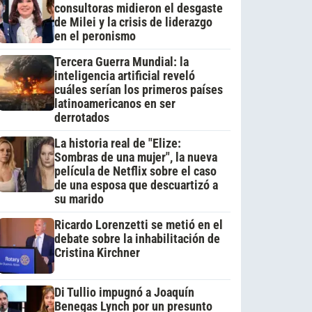
consultoras midieron el desgaste
de Milei y la crisis de liderazgo
en el peronismo
Tercera Guerra Mundial: la
inteligencia artificial reveló
cuáles serían los primeros países
latinoamericanos en ser
derrotados
La historia real de "Elize:
Sombras de una mujer", la nueva
película de Netflix sobre el caso
de una esposa que descuartizó a
su marido
Ricardo Lorenzetti se metió en el
debate sobre la inhabilitación de
Cristina Kirchner
Di Tullio impugnó a Joaquín
Benegas Lynch por un presunto