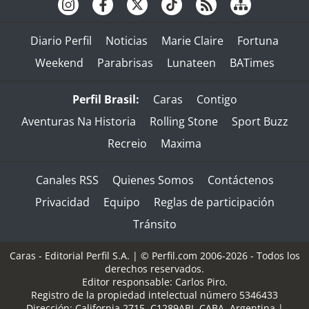
Diario Perfil
Noticias
Marie Claire
Fortuna
Weekend
Parabrisas
Lunateen
BATimes
Perfil Brasil:
Caras
Contigo
Aventuras Na Historia
Rolling Stone
Sport Buzz
Recreio
Maxima
Canales RSS
Quienes Somos
Contáctenos
Privacidad
Equipo
Reglas de participación
Tránsito
Caras - Editorial Perfil S.A.
| © Perfil.com 2006-2026 - Todos los
derechos reservados.
Editor responsable: Carlos Piro.
Registro de la propiedad intelectual número 5346433
Dirección:
California 2715
,
C1289ABI
,
CABA, Argentina
|