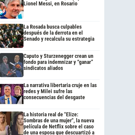
Lionel Messi, en Rosario
La Rosada busca culpables
después de la derrota en el
Senado y recalcula su estrategia
Caputo y Sturzenegger crean un
fondo para indemnizar y “ganar”
sindicatos aliados
La narrativa libertaria cruje en las
redes y Milei sufre las
consecuencias del desgaste
La historia real de "Elize:
Sombras de una mujer", la nueva
película de Netflix sobre el caso
de una esposa que descuartizó a