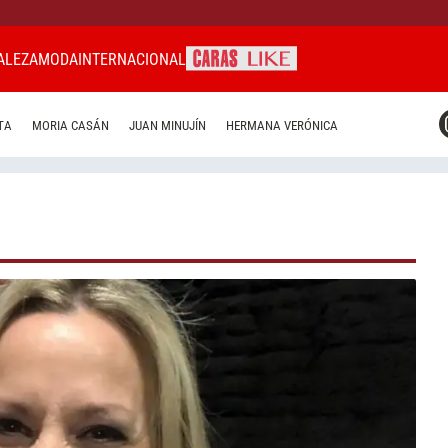
ALEZA
MODA
INTERNACIONAL
CARAS MIAMI
TA
MORIA CASÁN
JUAN MINUJÍN
HERMANA VERÓNICA
CARAS BRASIL
CARAS URUGUAY