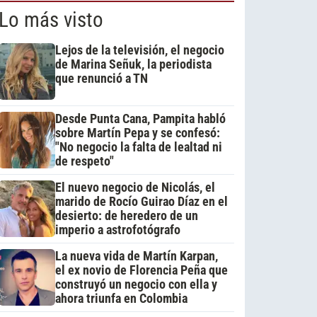
Lo más visto
Lejos de la televisión, el negocio
de Marina Señuk, la periodista
que renunció a TN
Desde Punta Cana, Pampita habló
sobre Martín Pepa y se confesó:
"No negocio la falta de lealtad ni
de respeto"
El nuevo negocio de Nicolás, el
marido de Rocío Guirao Díaz en el
desierto: de heredero de un
imperio a astrofotógrafo
La nueva vida de Martín Karpan,
el ex novio de Florencia Peña que
construyó un negocio con ella y
ahora triunfa en Colombia