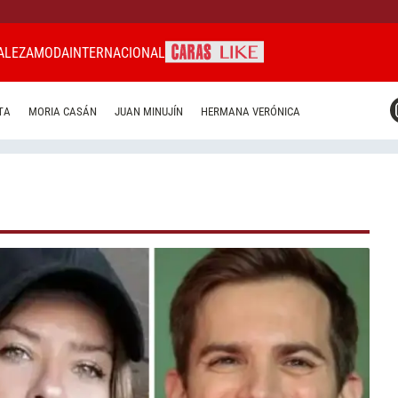
ALEZA
MODA
INTERNACIONAL
CARAS MIAMI
TA
MORIA CASÁN
JUAN MINUJÍN
HERMANA VERÓNICA
CARAS BRASIL
CARAS URUGUAY