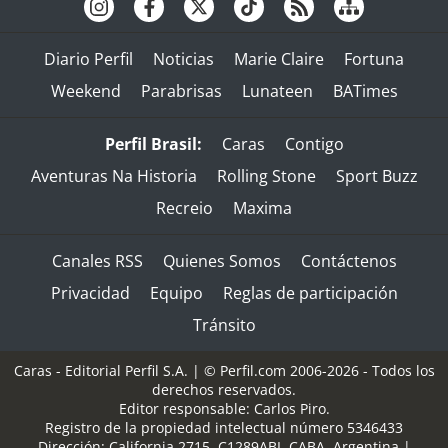
Diario Perfil
Noticias
Marie Claire
Fortuna
Weekend
Parabrisas
Lunateen
BATimes
Perfil Brasil:
Caras
Contigo
Aventuras Na Historia
Rolling Stone
Sport Buzz
Recreio
Maxima
Canales RSS
Quienes Somos
Contáctenos
Privacidad
Equipo
Reglas de participación
Tránsito
Caras - Editorial Perfil S.A.
| © Perfil.com 2006-2026 - Todos los
derechos reservados.
Editor responsable: Carlos Piro.
Registro de la propiedad intelectual número 5346433
Dirección:
California 2715
,
C1289ABI
,
CABA, Argentina
|