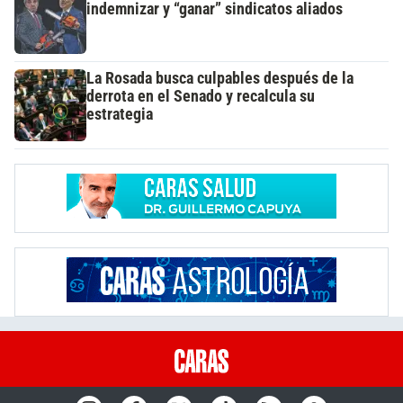
indemnizar y “ganar” sindicatos aliados
La Rosada busca culpables después de la
derrota en el Senado y recalcula su
estrategia