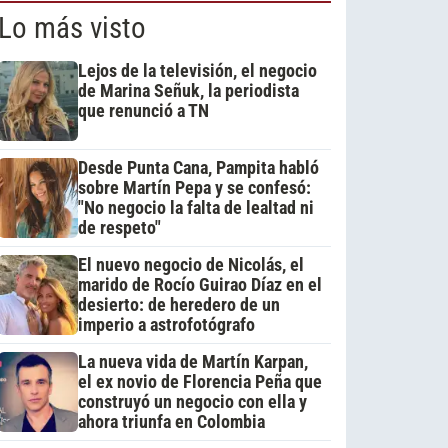
Lo más visto
Lejos de la televisión, el negocio
de Marina Señuk, la periodista
que renunció a TN
Desde Punta Cana, Pampita habló
sobre Martín Pepa y se confesó:
"No negocio la falta de lealtad ni
de respeto"
El nuevo negocio de Nicolás, el
marido de Rocío Guirao Díaz en el
desierto: de heredero de un
imperio a astrofotógrafo
La nueva vida de Martín Karpan,
el ex novio de Florencia Peña que
construyó un negocio con ella y
ahora triunfa en Colombia