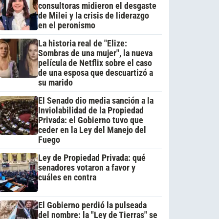
consultoras midieron el desgaste
de Milei y la crisis de liderazgo
en el peronismo
La historia real de "Elize:
Sombras de una mujer", la nueva
película de Netflix sobre el caso
de una esposa que descuartizó a
su marido
El Senado dio media sanción a la
Inviolabilidad de la Propiedad
Privada: el Gobierno tuvo que
ceder en la Ley del Manejo del
Fuego
Ley de Propiedad Privada: qué
senadores votaron a favor y
cuáles en contra
El Gobierno perdió la pulseada
del nombre: la "Ley de Tierras" se