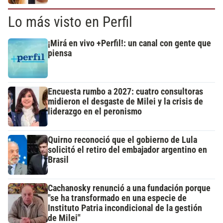
Lo más visto en Perfil
¡Mirá en vivo +Perfil!: un canal con gente que
piensa
Encuesta rumbo a 2027: cuatro consultoras
midieron el desgaste de Milei y la crisis de
liderazgo en el peronismo
Quirno reconoció que el gobierno de Lula
solicitó el retiro del embajador argentino en
Brasil
Cachanosky renunció a una fundación porque
"se ha transformado en una especie de
Instituto Patria incondicional de la gestión
de Milei"