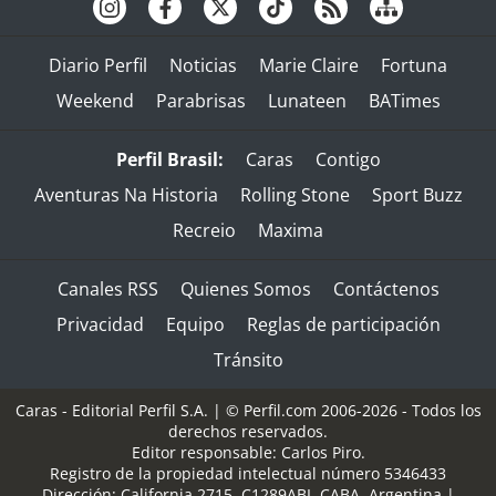
Diario Perfil
Noticias
Marie Claire
Fortuna
Weekend
Parabrisas
Lunateen
BATimes
Perfil Brasil:
Caras
Contigo
Aventuras Na Historia
Rolling Stone
Sport Buzz
Recreio
Maxima
Canales RSS
Quienes Somos
Contáctenos
Privacidad
Equipo
Reglas de participación
Tránsito
Caras - Editorial Perfil S.A.
| © Perfil.com 2006-2026 - Todos los
derechos reservados.
Editor responsable: Carlos Piro.
Registro de la propiedad intelectual número 5346433
Dirección:
California 2715
,
C1289ABI
,
CABA, Argentina
|