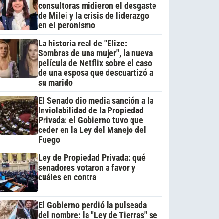
consultoras midieron el desgaste
de Milei y la crisis de liderazgo
en el peronismo
La historia real de "Elize:
Sombras de una mujer", la nueva
película de Netflix sobre el caso
de una esposa que descuartizó a
su marido
El Senado dio media sanción a la
Inviolabilidad de la Propiedad
Privada: el Gobierno tuvo que
ceder en la Ley del Manejo del
Fuego
Ley de Propiedad Privada: qué
senadores votaron a favor y
cuáles en contra
El Gobierno perdió la pulseada
del nombre: la "Ley de Tierras" se