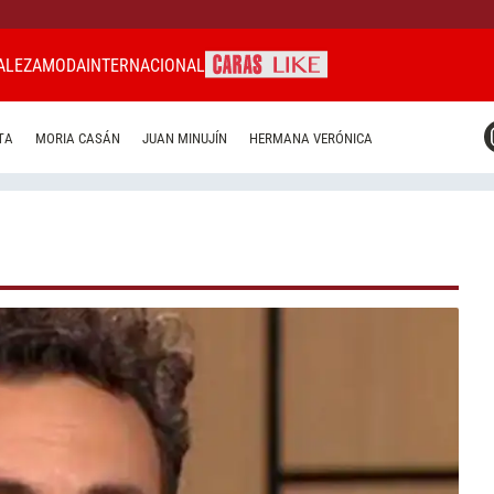
ALEZA
MODA
INTERNACIONAL
CARAS MIAMI
TA
MORIA CASÁN
JUAN MINUJÍN
HERMANA VERÓNICA
CARAS BRASIL
CARAS URUGUAY