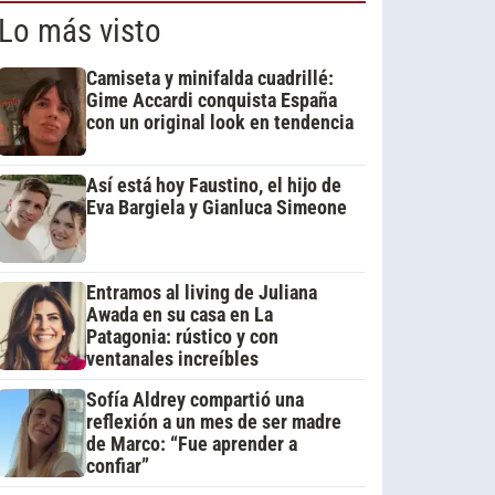
Lo más visto
Camiseta y minifalda cuadrillé:
Gime Accardi conquista España
con un original look en tendencia
Así está hoy Faustino, el hijo de
Eva Bargiela y Gianluca Simeone
Entramos al living de Juliana
Awada en su casa en La
Patagonia: rústico y con
ventanales increíbles
Sofía Aldrey compartió una
reflexión a un mes de ser madre
de Marco: “Fue aprender a
confiar”