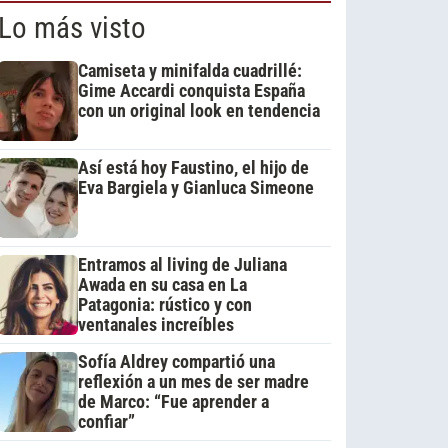
Lo más visto
Camiseta y minifalda cuadrillé:
Gime Accardi conquista España
con un original look en tendencia
Así está hoy Faustino, el hijo de
Eva Bargiela y Gianluca Simeone
Entramos al living de Juliana
Awada en su casa en La
Patagonia: rústico y con
ventanales increíbles
Sofía Aldrey compartió una
reflexión a un mes de ser madre
de Marco: “Fue aprender a
confiar”