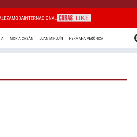
ALEZA
MODA
INTERNACIONAL
CARAS MIAMI
TA
MORIA CASÁN
JUAN MINUJÍN
HERMANA VERÓNICA
CARAS BRASIL
CARAS URUGUAY