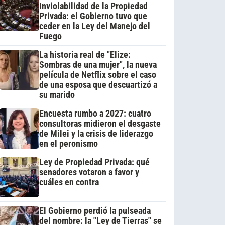
Inviolabilidad de la Propiedad
Privada: el Gobierno tuvo que
ceder en la Ley del Manejo del
Fuego
La historia real de "Elize:
Sombras de una mujer", la nueva
película de Netflix sobre el caso
de una esposa que descuartizó a
su marido
Encuesta rumbo a 2027: cuatro
consultoras midieron el desgaste
de Milei y la crisis de liderazgo
en el peronismo
Ley de Propiedad Privada: qué
senadores votaron a favor y
cuáles en contra
El Gobierno perdió la pulseada
del nombre: la "Ley de Tierras" se