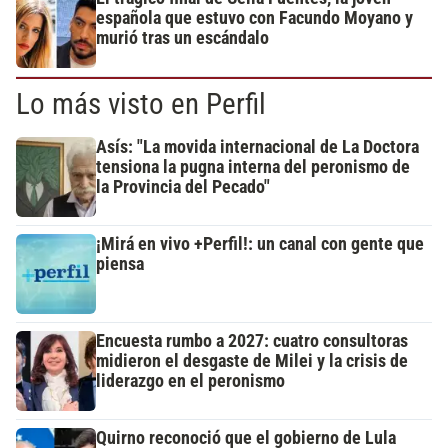
española que estuvo con Facundo Moyano y
murió tras un escándalo
Lo más visto en Perfil
Asís: "La movida internacional de La Doctora
tensiona la pugna interna del peronismo de
la Provincia del Pecado"
¡Mirá en vivo +Perfil!: un canal con gente que
piensa
Encuesta rumbo a 2027: cuatro consultoras
midieron el desgaste de Milei y la crisis de
liderazgo en el peronismo
Quirno reconoció que el gobierno de Lula