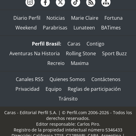
Diario Perfil
Noticias
Marie Claire
Fortuna
Weekend
Parabrisas
Lunateen
BATimes
Perfil Brasil:
Caras
Contigo
Aventuras Na Historia
Rolling Stone
Sport Buzz
Recreio
Maxima
Canales RSS
Quienes Somos
Contáctenos
Privacidad
Equipo
Reglas de participación
Tránsito
Caras - Editorial Perfil S.A.
| © Perfil.com 2006-2026 - Todos los
derechos reservados.
Editor responsable: Carlos Piro.
Registro de la propiedad intelectual número 5346433
Dirección:
California 2715
,
C1289ABI
,
CABA, Argentina
|