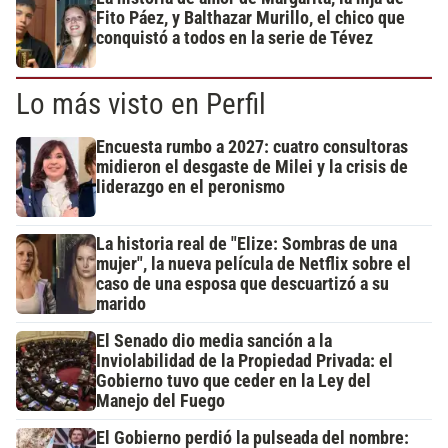
Fito Páez, y Balthazar Murillo, el chico que
conquistó a todos en la serie de Tévez
Lo más visto en Perfil
Encuesta rumbo a 2027: cuatro consultoras
midieron el desgaste de Milei y la crisis de
liderazgo en el peronismo
La historia real de "Elize: Sombras de una
mujer", la nueva película de Netflix sobre el
caso de una esposa que descuartizó a su
marido
El Senado dio media sanción a la
Inviolabilidad de la Propiedad Privada: el
Gobierno tuvo que ceder en la Ley del
Manejo del Fuego
El Gobierno perdió la pulseada del nombre: