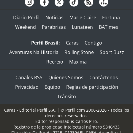
Diario Perfil
Noticias
Marie Claire
Fortuna
Weekend
Parabrisas
Lunateen
BATimes
Perfil Brasil:
Caras
Contigo
Aventuras Na Historia
Rolling Stone
Sport Buzz
Recreio
Maxima
Canales RSS
Quienes Somos
Contáctenos
Privacidad
Equipo
Reglas de participación
Tránsito
Caras - Editorial Perfil S.A.
| © Perfil.com 2006-2026 - Todos los
derechos reservados.
Editor responsable: Carlos Piro.
Registro de la propiedad intelectual número 5346433
Dirección:
California 2715
,
C1289ABI
,
CABA, Argentina
|