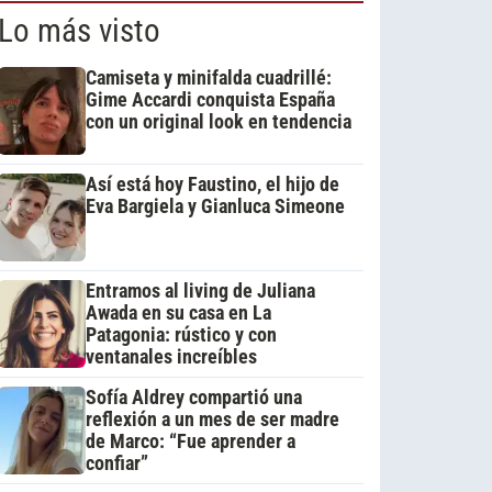
Lo más visto
Camiseta y minifalda cuadrillé:
Gime Accardi conquista España
con un original look en tendencia
Así está hoy Faustino, el hijo de
Eva Bargiela y Gianluca Simeone
Entramos al living de Juliana
Awada en su casa en La
Patagonia: rústico y con
ventanales increíbles
Sofía Aldrey compartió una
reflexión a un mes de ser madre
de Marco: “Fue aprender a
confiar”