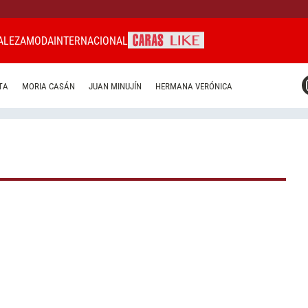
ALEZA
MODA
INTERNACIONAL
CARAS MIAMI
TA
MORIA CASÁN
JUAN MINUJÍN
HERMANA VERÓNICA
CARAS BRASIL
CARAS URUGUAY