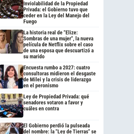
Inviolabilidad de la Propiedad
Privada: el Gobierno tuvo que
ceder en la Ley del Manejo del
Fuego
La historia real de "Elize:
Sombras de una mujer", la nueva
película de Netflix sobre el caso
de una esposa que descuartizó a
su marido
Encuesta rumbo a 2027: cuatro
consultoras midieron el desgaste
de Milei y la crisis de liderazgo
en el peronismo
Ley de Propiedad Privada: qué
senadores votaron a favor y
cuáles en contra
El Gobierno perdió la pulseada
del nombre: la "Ley de Tierras" se