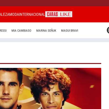
ALEZA
MODA
INTERNACIONAL
CARAS MIAMI
MESSI
MIA CAMBIASO
MARINA SEÑUK
MAGUI BRAVI
CARAS BRASIL
CARAS URUGUAY