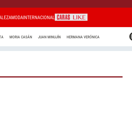
ALEZA
MODA
INTERNACIONAL
CARAS MIAMI
TA
MORIA CASÁN
JUAN MINUJÍN
HERMANA VERÓNICA
CARAS BRASIL
CARAS URUGUAY