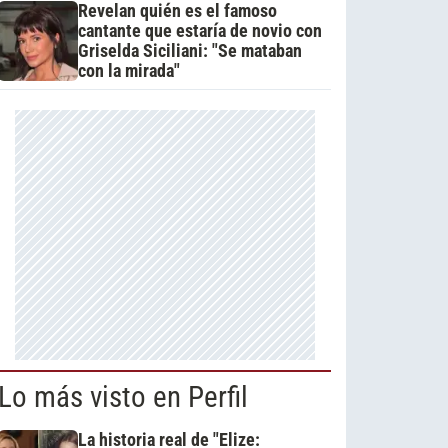
Revelan quién es el famoso
cantante que estaría de novio con
Griselda Siciliani: "Se mataban
con la mirada"
Lo más visto en Perfil
La historia real de "Elize: