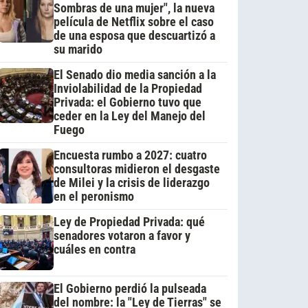
Sombras de una mujer", la nueva
película de Netflix sobre el caso
de una esposa que descuartizó a
su marido
El Senado dio media sanción a la
Inviolabilidad de la Propiedad
Privada: el Gobierno tuvo que
ceder en la Ley del Manejo del
Fuego
Encuesta rumbo a 2027: cuatro
consultoras midieron el desgaste
de Milei y la crisis de liderazgo
en el peronismo
Ley de Propiedad Privada: qué
senadores votaron a favor y
cuáles en contra
El Gobierno perdió la pulseada
del nombre: la "Ley de Tierras" se