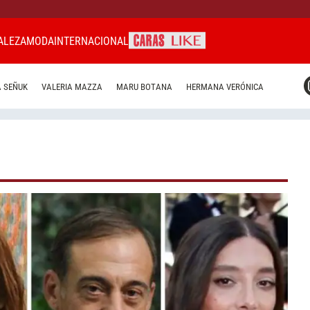
ALEZA
MODA
INTERNACIONAL
CARAS MIAMI
 SEÑUK
VALERIA MAZZA
MARU BOTANA
HERMANA VERÓNICA
CARAS BRASIL
CARAS URUGUAY