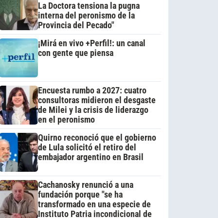
La Doctora tensiona la pugna
interna del peronismo de la
Provincia del Pecado"
¡Mirá en vivo +Perfil!: un canal
con gente que piensa
Encuesta rumbo a 2027: cuatro
consultoras midieron el desgaste
de Milei y la crisis de liderazgo
en el peronismo
Quirno reconoció que el gobierno
de Lula solicitó el retiro del
embajador argentino en Brasil
Cachanosky renunció a una
fundación porque "se ha
transformado en una especie de
Instituto Patria incondicional de