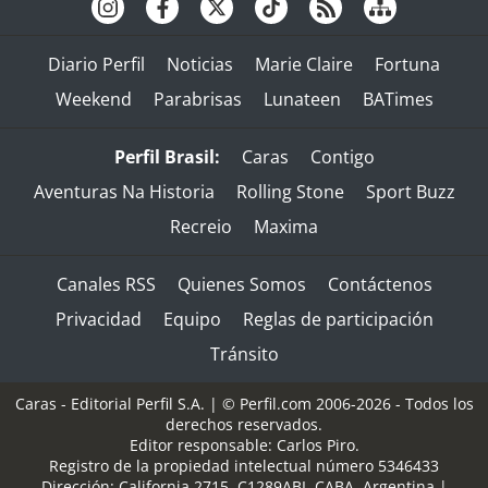
Diario Perfil
Noticias
Marie Claire
Fortuna
Weekend
Parabrisas
Lunateen
BATimes
Perfil Brasil:
Caras
Contigo
Aventuras Na Historia
Rolling Stone
Sport Buzz
Recreio
Maxima
Canales RSS
Quienes Somos
Contáctenos
Privacidad
Equipo
Reglas de participación
Tránsito
Caras - Editorial Perfil S.A.
| © Perfil.com 2006-2026 - Todos los
derechos reservados.
Editor responsable: Carlos Piro.
Registro de la propiedad intelectual número 5346433
Dirección:
California 2715
,
C1289ABI
,
CABA, Argentina
|