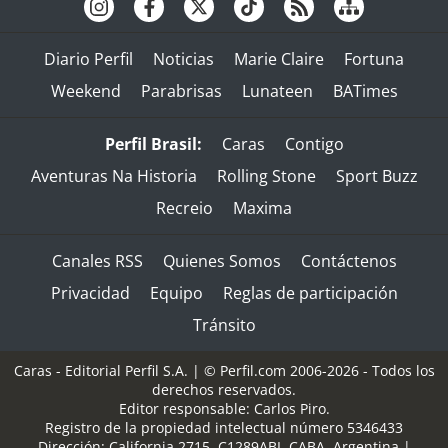
Diario Perfil
Noticias
Marie Claire
Fortuna
Weekend
Parabrisas
Lunateen
BATimes
Perfil Brasil:
Caras
Contigo
Aventuras Na Historia
Rolling Stone
Sport Buzz
Recreio
Maxima
Canales RSS
Quienes Somos
Contáctenos
Privacidad
Equipo
Reglas de participación
Tránsito
Caras - Editorial Perfil S.A.
| © Perfil.com 2006-2026 - Todos los
derechos reservados.
Editor responsable: Carlos Piro.
Registro de la propiedad intelectual número 5346433
Dirección:
California 2715
,
C1289ABI
,
CABA, Argentina
|