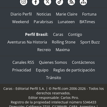
Diario Perfil
Noticias
Marie Claire
Fortuna
Weekend
Parabrisas
Lunateen
BATimes
Perfil Brasil:
Caras
Contigo
Aventuras Na Historia
Rolling Stone
Sport Buzz
Recreio
Maxima
Canales RSS
Quienes Somos
Contáctenos
Privacidad
Equipo
Reglas de participación
Tránsito
Caras - Editorial Perfil S.A.
| © Perfil.com 2006-2026 - Todos los
derechos reservados.
Editor responsable: Carlos Piro.
Registro de la propiedad intelectual número 5346433
Dirección:
California 2715
,
C1289ABI
,
CABA, Argentina
|