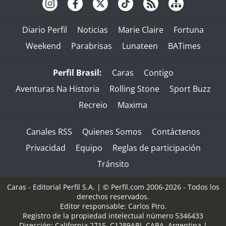
Diario Perfil
Noticias
Marie Claire
Fortuna
Weekend
Parabrisas
Lunateen
BATimes
Perfil Brasil:
Caras
Contigo
Aventuras Na Historia
Rolling Stone
Sport Buzz
Recreio
Maxima
Canales RSS
Quienes Somos
Contáctenos
Privacidad
Equipo
Reglas de participación
Tránsito
Caras - Editorial Perfil S.A.
| © Perfil.com 2006-2026 - Todos los
derechos reservados.
Editor responsable: Carlos Piro.
Registro de la propiedad intelectual número 5346433
Dirección:
California 2715
,
C1289ABI
,
CABA, Argentina
|