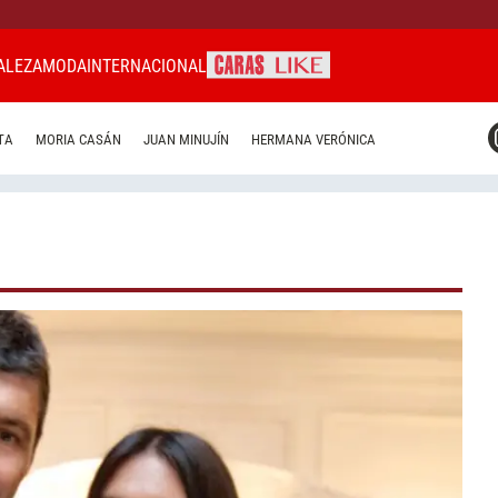
ALEZA
MODA
INTERNACIONAL
CARAS MIAMI
TA
MORIA CASÁN
JUAN MINUJÍN
HERMANA VERÓNICA
CARAS BRASIL
CARAS URUGUAY