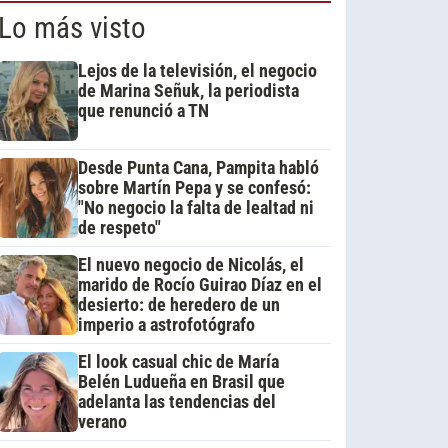
Lo más visto
Lejos de la televisión, el negocio
de Marina Señuk, la periodista
que renunció a TN
Desde Punta Cana, Pampita habló
sobre Martín Pepa y se confesó:
"No negocio la falta de lealtad ni
de respeto"
El nuevo negocio de Nicolás, el
marido de Rocío Guirao Díaz en el
desierto: de heredero de un
imperio a astrofotógrafo
El look casual chic de María
Belén Ludueña en Brasil que
adelanta las tendencias del
verano