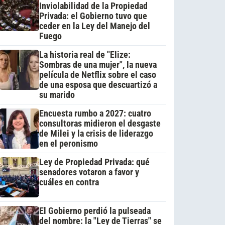
Inviolabilidad de la Propiedad
Privada: el Gobierno tuvo que
ceder en la Ley del Manejo del
Fuego
La historia real de "Elize:
Sombras de una mujer", la nueva
película de Netflix sobre el caso
de una esposa que descuartizó a
su marido
Encuesta rumbo a 2027: cuatro
consultoras midieron el desgaste
de Milei y la crisis de liderazgo
en el peronismo
Ley de Propiedad Privada: qué
senadores votaron a favor y
cuáles en contra
El Gobierno perdió la pulseada
del nombre: la "Ley de Tierras" se