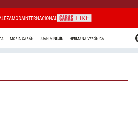
ALEZA
MODA
INTERNACIONAL
CARAS MIAMI
TA
MORIA CASÁN
JUAN MINUJÍN
HERMANA VERÓNICA
CARAS BRASIL
CARAS URUGUAY