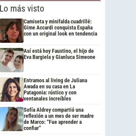
Lo más visto
Camiseta y minifalda cuadrillé:
Gime Accardi conquista España
con un original look en tendencia
Así está hoy Faustino, el hijo de
Eva Bargiela y Gianluca Simeone
Entramos al living de Juliana
Awada en su casa en La
Patagonia: rústico y con
ventanales increíbles
Sofía Aldrey compartió una
reflexión a un mes de ser madre
de Marco: “Fue aprender a
confiar”