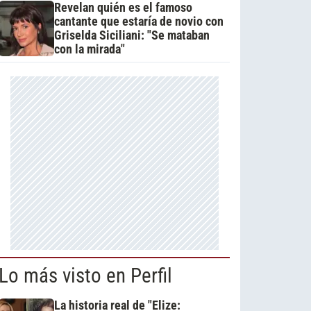
Revelan quién es el famoso
cantante que estaría de novio con
Griselda Siciliani: "Se mataban
con la mirada"
Lo más visto en Perfil
La historia real de "Elize: