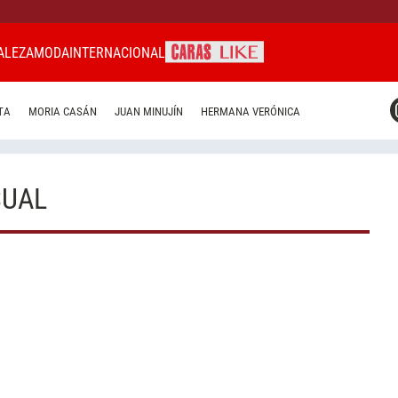
ALEZA
MODA
INTERNACIONAL
CARAS MIAMI
TA
MORIA CASÁN
JUAN MINUJÍN
HERMANA VERÓNICA
CARAS BRASIL
CARAS URUGUAY
SUAL