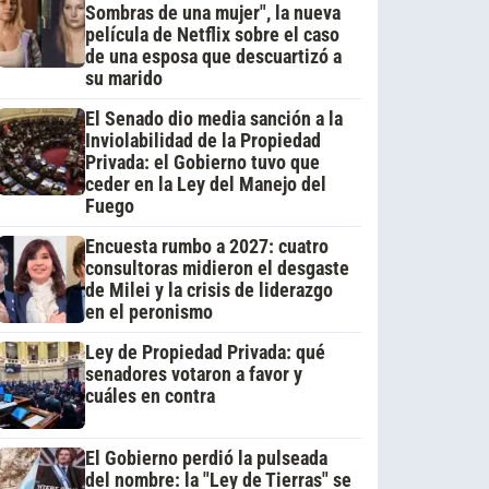
Sombras de una mujer", la nueva
película de Netflix sobre el caso
de una esposa que descuartizó a
su marido
El Senado dio media sanción a la
Inviolabilidad de la Propiedad
Privada: el Gobierno tuvo que
ceder en la Ley del Manejo del
Fuego
Encuesta rumbo a 2027: cuatro
consultoras midieron el desgaste
de Milei y la crisis de liderazgo
en el peronismo
Ley de Propiedad Privada: qué
senadores votaron a favor y
cuáles en contra
El Gobierno perdió la pulseada
del nombre: la "Ley de Tierras" se