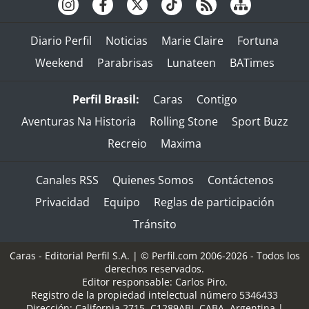
Diario Perfil
Noticias
Marie Claire
Fortuna
Weekend
Parabrisas
Lunateen
BATimes
Perfil Brasil:
Caras
Contigo
Aventuras Na Historia
Rolling Stone
Sport Buzz
Recreio
Maxima
Canales RSS
Quienes Somos
Contáctenos
Privacidad
Equipo
Reglas de participación
Tránsito
Caras - Editorial Perfil S.A.
| © Perfil.com 2006-2026 - Todos los
derechos reservados.
Editor responsable: Carlos Piro.
Registro de la propiedad intelectual número 5346433
Dirección:
California 2715
,
C1289ABI
,
CABA, Argentina
|