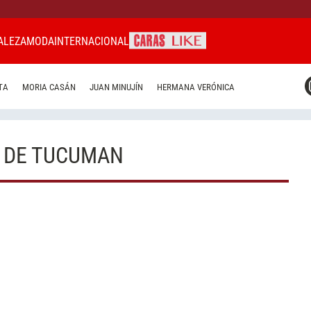
ALEZA
MODA
INTERNACIONAL
CARAS MIAMI
TA
MORIA CASÁN
JUAN MINUJÍN
HERMANA VERÓNICA
CARAS BRASIL
CARAS URUGUAY
 DE TUCUMAN