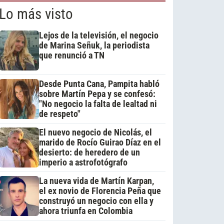
Lo más visto
Lejos de la televisión, el negocio
de Marina Señuk, la periodista
que renunció a TN
Desde Punta Cana, Pampita habló
sobre Martín Pepa y se confesó:
"No negocio la falta de lealtad ni
de respeto"
El nuevo negocio de Nicolás, el
marido de Rocío Guirao Díaz en el
desierto: de heredero de un
imperio a astrofotógrafo
La nueva vida de Martín Karpan,
el ex novio de Florencia Peña que
construyó un negocio con ella y
ahora triunfa en Colombia