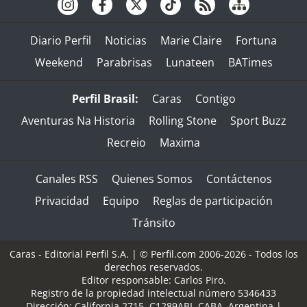
Diario Perfil
Noticias
Marie Claire
Fortuna
Weekend
Parabrisas
Lunateen
BATimes
Perfil Brasil:
Caras
Contigo
Aventuras Na Historia
Rolling Stone
Sport Buzz
Recreio
Maxima
Canales RSS
Quienes Somos
Contáctenos
Privacidad
Equipo
Reglas de participación
Tránsito
Caras - Editorial Perfil S.A.
| © Perfil.com 2006-2026 - Todos los
derechos reservados.
Editor responsable: Carlos Piro.
Registro de la propiedad intelectual número 5346433
Dirección:
California 2715
,
C1289ABI
,
CABA, Argentina
|