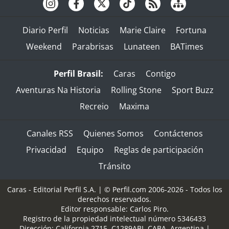
Diario Perfil
Noticias
Marie Claire
Fortuna
Weekend
Parabrisas
Lunateen
BATimes
Perfil Brasil:
Caras
Contigo
Aventuras Na Historia
Rolling Stone
Sport Buzz
Recreio
Maxima
Canales RSS
Quienes Somos
Contáctenos
Privacidad
Equipo
Reglas de participación
Tránsito
Caras - Editorial Perfil S.A.
| © Perfil.com 2006-2026 - Todos los
derechos reservados.
Editor responsable: Carlos Piro.
Registro de la propiedad intelectual número 5346433
Dirección:
California 2715
,
C1289ABI
,
CABA, Argentina
|