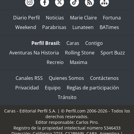
Diario Perfil
Noticias
Marie Claire
Fortuna
Weekend
Parabrisas
Lunateen
BATimes
Perfil Brasil:
Caras
Contigo
Aventuras Na Historia
Rolling Stone
Sport Buzz
Recreio
Maxima
Canales RSS
Quienes Somos
Contáctenos
Privacidad
Equipo
Reglas de participación
Tránsito
Caras - Editorial Perfil S.A.
| © Perfil.com 2006-2026 - Todos los
derechos reservados.
Editor responsable: Carlos Piro.
Registro de la propiedad intelectual número 5346433
Dirección:
California 2715
,
C1289ABI
,
CABA, Argentina
|