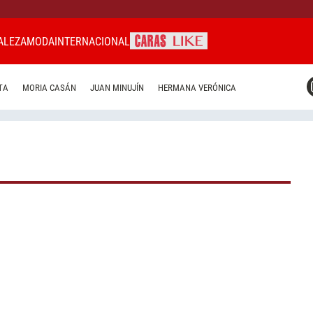
ALEZA
MODA
INTERNACIONAL
CARAS MIAMI
TA
MORIA CASÁN
JUAN MINUJÍN
HERMANA VERÓNICA
CARAS BRASIL
CARAS URUGUAY