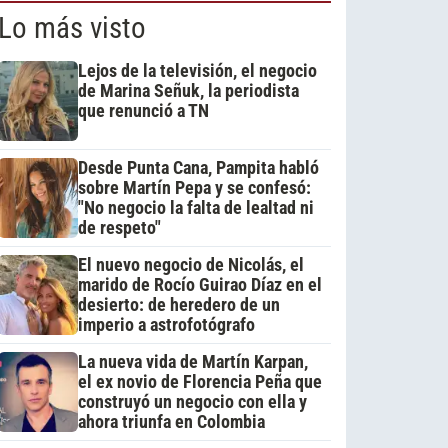
Lo más visto
Lejos de la televisión, el negocio
de Marina Señuk, la periodista
que renunció a TN
Desde Punta Cana, Pampita habló
sobre Martín Pepa y se confesó:
"No negocio la falta de lealtad ni
de respeto"
El nuevo negocio de Nicolás, el
marido de Rocío Guirao Díaz en el
desierto: de heredero de un
imperio a astrofotógrafo
La nueva vida de Martín Karpan,
el ex novio de Florencia Peña que
construyó un negocio con ella y
ahora triunfa en Colombia