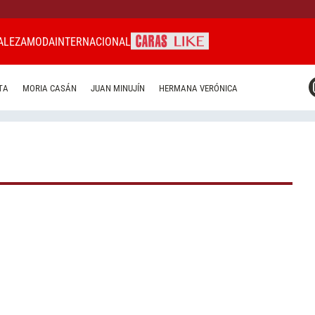
ALEZA
MODA
INTERNACIONAL
CARAS MIAMI
TA
MORIA CASÁN
JUAN MINUJÍN
HERMANA VERÓNICA
CARAS BRASIL
CARAS URUGUAY