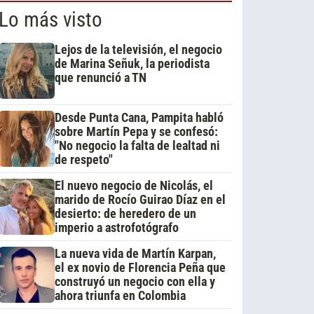
Lo más visto
Lejos de la televisión, el negocio
de Marina Señuk, la periodista
que renunció a TN
Desde Punta Cana, Pampita habló
sobre Martín Pepa y se confesó:
"No negocio la falta de lealtad ni
de respeto"
El nuevo negocio de Nicolás, el
marido de Rocío Guirao Díaz en el
desierto: de heredero de un
imperio a astrofotógrafo
La nueva vida de Martín Karpan,
el ex novio de Florencia Peña que
construyó un negocio con ella y
ahora triunfa en Colombia