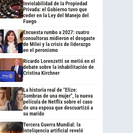
Inviolabilidad de la Propiedad
Privada: el Gobierno tuvo que
ceder en la Ley del Manejo del
Fuego
Encuesta rumbo a 2027: cuatro
consultoras midieron el desgaste
de Milei y la crisis de liderazgo
en el peronismo
Ricardo Lorenzetti se metió en el
debate sobre la inhabilitación de
Cristina Kirchner
La historia real de "Elize:
Sombras de una mujer", la nueva
película de Netflix sobre el caso
de una esposa que descuartizó a
su marido
Tercera Guerra Mundial: la
inteligencia artificial reveló