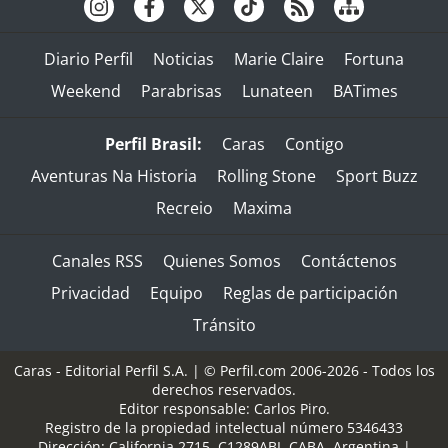
Diario Perfil
Noticias
Marie Claire
Fortuna
Weekend
Parabrisas
Lunateen
BATimes
Perfil Brasil:
Caras
Contigo
Aventuras Na Historia
Rolling Stone
Sport Buzz
Recreio
Maxima
Canales RSS
Quienes Somos
Contáctenos
Privacidad
Equipo
Reglas de participación
Tránsito
Caras - Editorial Perfil S.A.
| © Perfil.com 2006-2026 - Todos los
derechos reservados.
Editor responsable: Carlos Piro.
Registro de la propiedad intelectual número 5346433
Dirección:
California 2715
,
C1289ABI
,
CABA, Argentina
|