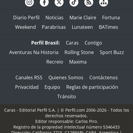
Diario Perfil
Noticias
Marie Claire
Fortuna
Weekend
Parabrisas
Lunateen
BATimes
Perfil Brasil:
Caras
Contigo
Aventuras Na Historia
Rolling Stone
Sport Buzz
Recreio
Maxima
Canales RSS
Quienes Somos
Contáctenos
Privacidad
Equipo
Reglas de participación
Tránsito
Caras - Editorial Perfil S.A.
| © Perfil.com 2006-2026 - Todos los
derechos reservados.
Editor responsable: Carlos Piro.
Registro de la propiedad intelectual número 5346433
Dirección:
California 2715
,
C1289ABI
,
CABA, Argentina
|