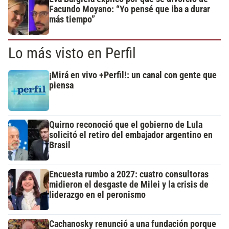
Facundo Moyano: “Yo pensé que iba a durar
más tiempo”
Lo más visto en Perfil
¡Mirá en vivo +Perfil!: un canal con gente que
piensa
Quirno reconoció que el gobierno de Lula
solicitó el retiro del embajador argentino en
Brasil
Encuesta rumbo a 2027: cuatro consultoras
midieron el desgaste de Milei y la crisis de
liderazgo en el peronismo
Cachanosky renunció a una fundación porque