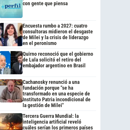
con gente que piensa
Encuesta rumbo a 2027: cuatro
consultoras midieron el desgaste
de Milei y la crisis de liderazgo
en el peronismo
Quirno reconoció que el gobierno
de Lula solicitó el retiro del
embajador argentino en Brasil
Cachanosky renunció a una
fundación porque "se ha
transformado en una especie de
Instituto Patria incondicional de
la gestión de Milei"
Tercera Guerra Mundial: la
inteligencia artificial reveló
cuáles serían los primeros países