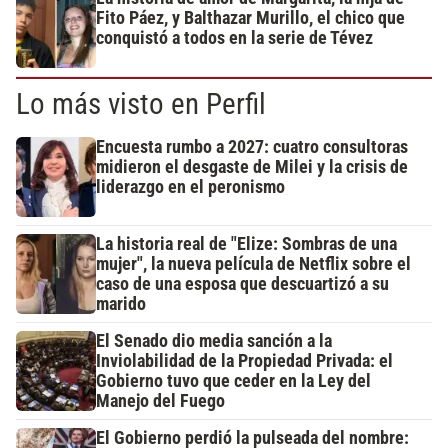
Fito Páez, y Balthazar Murillo, el chico que
conquistó a todos en la serie de Tévez
Lo más visto en Perfil
Encuesta rumbo a 2027: cuatro consultoras
midieron el desgaste de Milei y la crisis de
liderazgo en el peronismo
La historia real de "Elize: Sombras de una
mujer", la nueva película de Netflix sobre el
caso de una esposa que descuartizó a su
marido
El Senado dio media sanción a la
Inviolabilidad de la Propiedad Privada: el
Gobierno tuvo que ceder en la Ley del
Manejo del Fuego
El Gobierno perdió la pulseada del nombre: