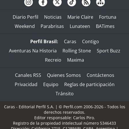
Diario Perfil
Noticias
Marie Claire
Fortuna
Weekend
Parabrisas
Lunateen
BATimes
Perfil Brasil:
Caras
Contigo
Aventuras Na Historia
Rolling Stone
Sport Buzz
Recreio
Maxima
Canales RSS
Quienes Somos
Contáctenos
Privacidad
Equipo
Reglas de participación
Tránsito
Caras - Editorial Perfil S.A.
| © Perfil.com 2006-2026 - Todos los
derechos reservados.
Editor responsable: Carlos Piro.
Registro de la propiedad intelectual número 5346433
Dirección:
California 2715
,
C1289ABI
,
CABA, Argentina
|