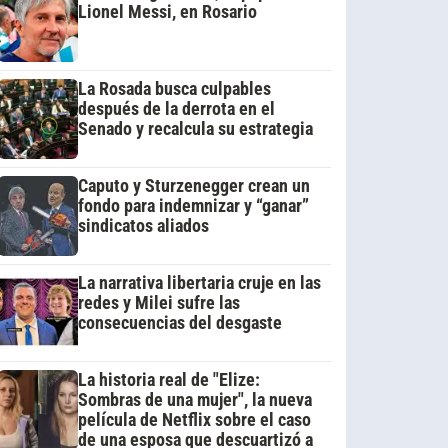
Lionel Messi, en Rosario
La Rosada busca culpables
después de la derrota en el
Senado y recalcula su estrategia
Caputo y Sturzenegger crean un
fondo para indemnizar y “ganar”
sindicatos aliados
La narrativa libertaria cruje en las
redes y Milei sufre las
consecuencias del desgaste
La historia real de "Elize:
Sombras de una mujer", la nueva
película de Netflix sobre el caso
de una esposa que descuartizó a