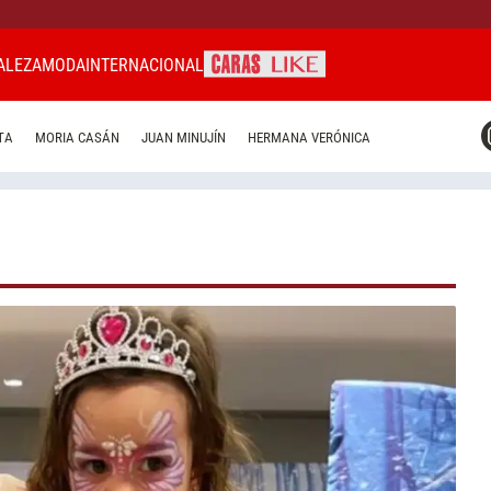
ALEZA
MODA
INTERNACIONAL
CARAS MIAMI
TA
MORIA CASÁN
JUAN MINUJÍN
HERMANA VERÓNICA
CARAS BRASIL
CARAS URUGUAY